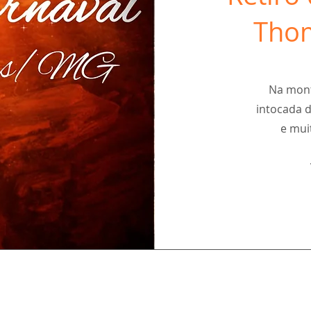
Thom
Na mont
intocada d
e mui